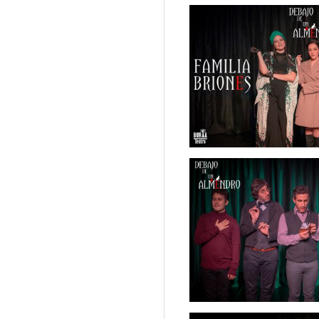
T
E
A
T
R
O